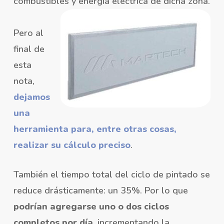
combustibles y energía eléctrica de dicha zona.
Pero al
final de
esta
nota,
dejamos
una
herramienta para, entre otras cosas,
realizar su cálculo preciso
.
También el tiempo total del ciclo de pintado se
reduce drásticamente: un 35%. Por lo que
podrían agregarse uno o dos ciclos
completos por día
, incrementando la