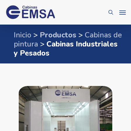
Skip
Men
search
to
main
content
Inicio
>
Productos
>
Cabinas de
pintura
>
Cabinas Industriales
y Pesados