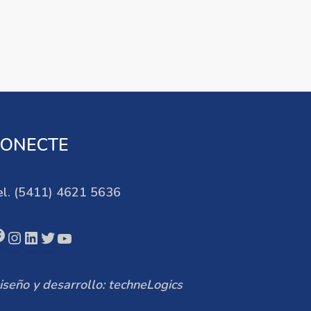
CONECTE
el. (5411) 4621 5636
acebook
Instagram
LinkedIn
Twitter
YouTube
iseño y desarrollo: techneLogics